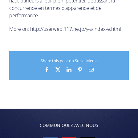
haut-parleurs à leur plein potentiel, dépassant la
concurrence en termes d’apparence et de
performance.
More on:
http://userweb.117.ne.jp/y-s/index-e.html
Share this post on Social Media
Facebook
X
LinkedIn
Pinterest
Email
COMMUNIQUEZ AVEC NOUS