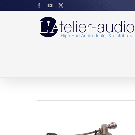
Skip
Facebook
YouTube
X
to
content
View
Larger