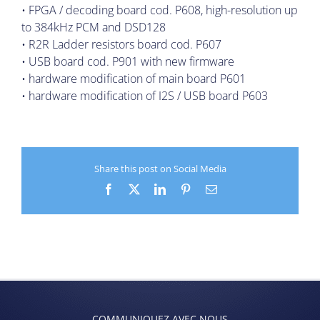
• FPGA / decoding board cod. P608, high-resolution up
to 384kHz PCM and DSD128
• R2R Ladder resistors board cod. P607
• USB board cod. P901 with new firmware
• hardware modification of main board P601
• hardware modification of I2S / USB board P603
Share this post on Social Media
Facebook
X
LinkedIn
Pinterest
Email
COMMUNIQUEZ AVEC NOUS